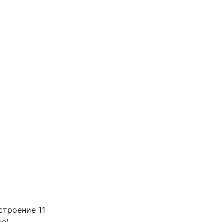
строение 11
ес)