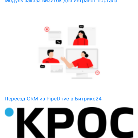
Модуль заказа визиток для интранет портала
Переезд CRM из PipeDrive в Битрикс24