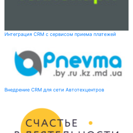
Интеграция CRM с сервисом приема платежей
Внедрение CRM для сети Автотехцентров