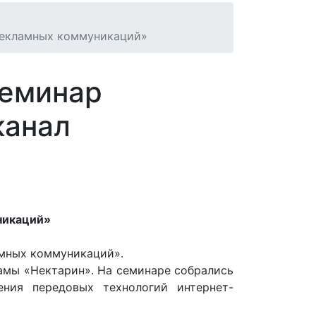
 рекламных коммуникаций»
семинар
канал
никаций»
амных коммуникаций».
амы «Нектарин». На семинаре собрались
ния передовых технологий интернет-