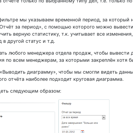
 отчёте только по выбранному типу дел, т.е. только по
ильтре мы указываем временной период, за который н
«Отчёт за период», с помощью которого можно вывести
учить верную статистику, т.к. учитывает все изменени
 в другой статус и т.д.
ть любого менеджера отдела продаж, чтобы вывести да
ия по всем менеджерам, за которыми закреплён хотя бы
«Выводить диаграмму», чтобы мы смогли видеть данные
ого отчёта наиболее подходит круговая диаграмма.
ядеть следующим образом: