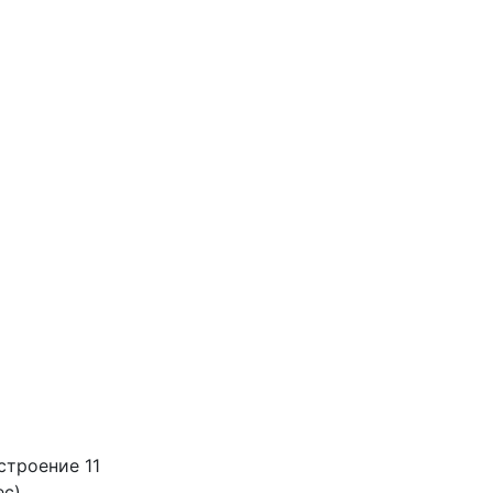
строение 11
ес)