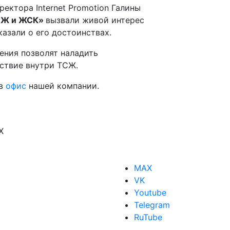
ктора Internet Promotion Галины
СЖ и ЖСК
»
вызвали живой интерес
азали о его достоинствах.
ения позволят наладить
ствие внутри ТСЖ.
 в
офис
нашей компании.
X
MAX
VK
Youtube
Telegram
RuTube