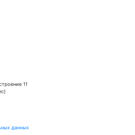
строение 11
ес)
ьных данных